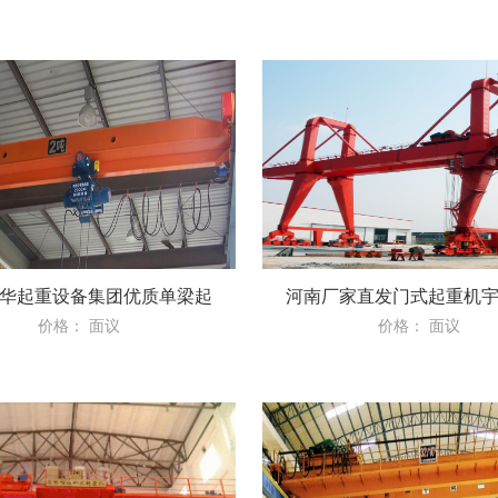
华起重设备集团优质单梁起
河南厂家直发门式起重机
重机品质过硬
设备集团
价格：
面议
价格：
面议