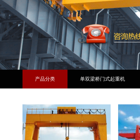
产品分类
单双梁桥门式起重机