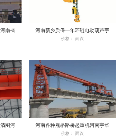
单河南省
河南新乡质保一年环链电动葫芦宇
华起重设备集团有限公司
价格：
面议
高清图河
河南各种规格路桥起重机河南宇华
起重集团
价格：
面议