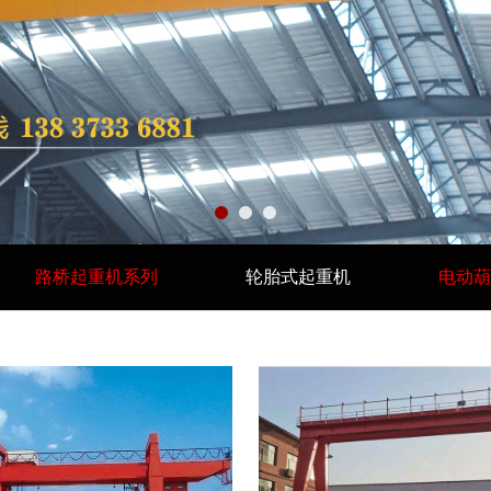
路桥起重机系列
轮胎式起重机
电动葫