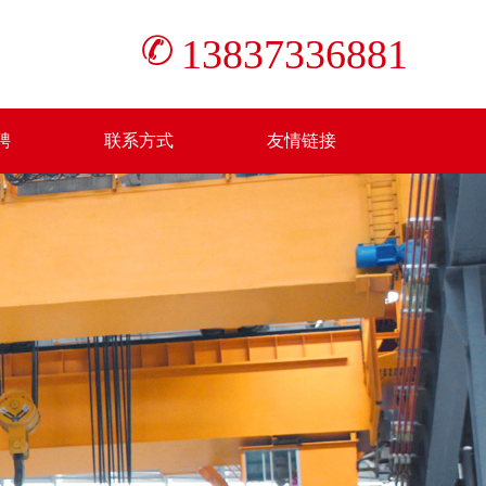
13837336881
聘
联系方式
友情链接