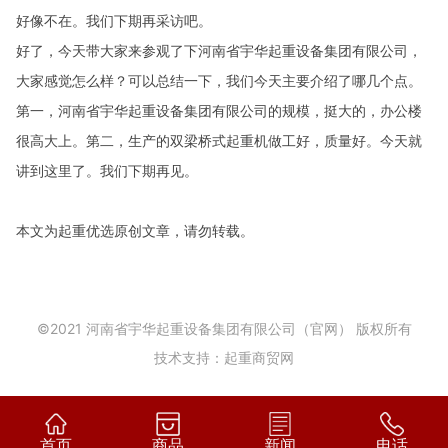
好像不在。我们下期再采访吧。
好了，今天带大家来参观了下
河南省宇华起重设备集团有限公司
，
大家感觉怎么样？可以总结一下，我们今天主要介绍了哪几个点。
第一，
河南省宇华起重设备集团有限公司
的规模，挺大的，办公楼
很高大上。第二，生产的双梁桥式起重机做工好，质量好。今天就
讲到这里了。我们下期再见。
本文为起重优选原创文章，请勿转载。
©2021 河南省宇华起重设备集团有限公司（官网） 版权所有
技术支持：起重商贸网
首页
商品
新闻
电话