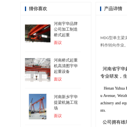
猜你喜欢
产品详情
河南宇华品牌
公司加工制造
桥式起重
型单主梁
MDG
面议
料作转向作业。
河南桥式起重
机高清图宇华
河南省宇华起
起重设备
专业研发，
面议
Henan Yuhua Hoi
u Avenue, Weizhu
河南新乡宇华
提梁机施工现
achinery and equ
场
nts.
面议
公司拥有雄厚