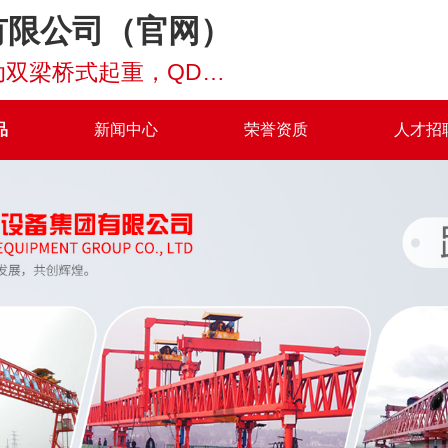
有限公司（官网）
LD型电动单梁桥式起重机，LH型电动双梁桥式起重，QD型电动双梁桥式起重机，LX型电动悬挂起重机，QDY型吊运熔融金属用起重机，QZ型电动抓斗桥式起重机，节能(欧式)起重机，悬臂吊，MH型电动葫芦门式起重机(包厢型)，双主梁门式起重机(包厢型)，MH型电动葫芦门式起重机(花架型)，MDG型门式起重机，造船门式起重机，电动葫芦门式起重机(钢管腿)，双主梁门式起重机(U型)，路桥门式起重机，轮胎门式起重机，罐车提升机
品
新闻中心
荣誉资质
人才招