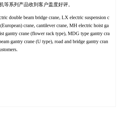
升机等系列产品收到客户盖度好评。
tric double beam bridge crane, LX electric suspension c
 (European) crane, cantilever crane, MH electric hoist ga
ist gantry crane (flower rack type), MDG type gantry cra
n beam gantry crane (U type), road and bridge gantry cran
customers.