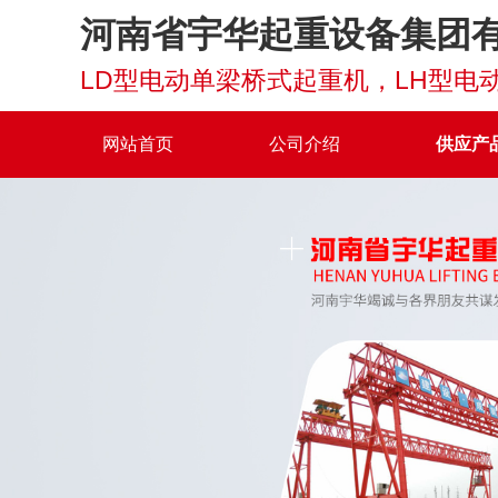
河南省宇华起重设备集团
网站首页
公司介绍
供应产