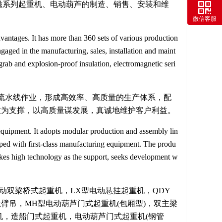
电磁系列起重机、电动葫芦的制造、销售、安装和维

微
微信客服
vantages. It has more than 360 sets of various production
aged in the manufacturing, sales, installation and maint
ab and explosion-proof insulation, electromagnetic seri
流水线作业，形成高效率、高质量的生产体系，配
技为支撑，以高质量谋发展，真诚地维护客户利益。
equipment. It adopts modular production and assembly lin
pped with first-class manufacturing equipment. The produ
es high technology as the support, seeks development w
动双梁桥式起重机，LX型电动悬挂起重机，QDY
臂吊，MH型电动葫芦门式起重机(包厢型)，双主梁
重机，造船门式起重机，电动葫芦门式起重机(钢管